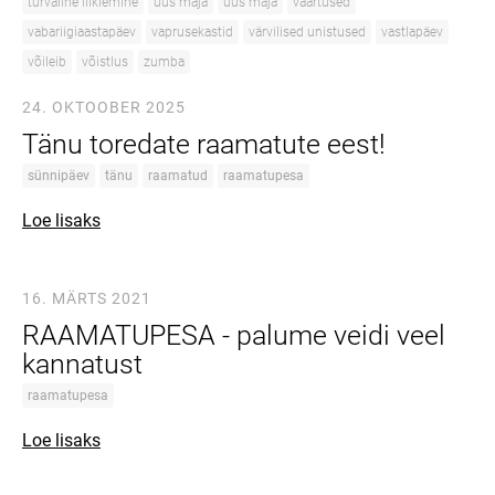
turvaline liiklemine
uus maja
uus maja
väärtused
vabariigiaastapäev
vaprusekastid
värvilised unistused
vastlapäev
võileib
võistlus
zumba
24. OKTOOBER 2025
Tänu toredate raamatute eest!
sünnipäev
tänu
raamatud
raamatupesa
Loe lisaks
16. MÄRTS 2021
RAAMATUPESA - palume veidi veel
kannatust
raamatupesa
Loe lisaks