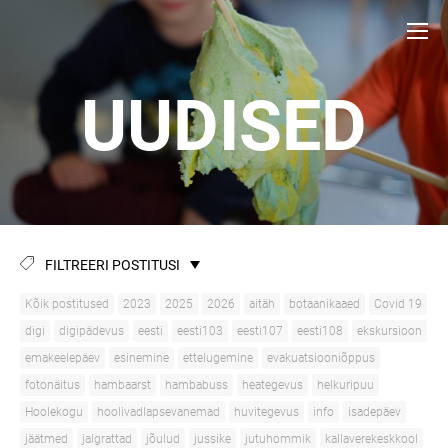
UUDISED
FILTREERI POSTITUSI
Kõik postitused
2023
2025
2026
aitäh
botaanikaaed
Covid 19
digi
digipädevus
eesti
eesti103
eesti107
eesti108
ekskursioon
emakeelepäev
esinemine
ettelugemine
evakuatsiooniõppus
fotonäitus
hambaarst
hambabuss
heategevus
helkuripuu
Hoolekogu
hoolivadlapsevanemad
huvitegevus
info
isadepäev
jäätmed
jalgrattad
jõulud
jussike
jutuhommik
kallaverekeskkool