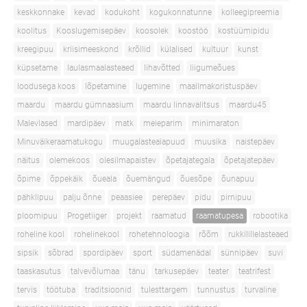
keskkonnake
kevad
kodukoht
kogukonnatunne
kolleegipreemia
koolitus
Kooslugemisepäev
koosolek
koostöö
kostüümipidu
kreegipuu
kriisimeeskond
krõllid
külalised
kultuur
kunst
küpsetame
laulasmaalasteaed
lihavõtted
liigumeõues
loodusega koos
lõpetamine
lugemine
maailmakoristuspäev
maardu
maardu gümnaasium
maardu linnavalitsus
maardu45
Malevlased
mardipäev
matk
meieparim
minimaraton
Minuväikeraamatukogu
muugalasteaiapuud
muusika
naistepäev
näitus
olemekoos
olesilmapaistev
õpetajategala
õpetajatepäev
õpime
õppekäik
õueala
õuemängud
õuesõpe
õunapuu
pähklipuu
palju õnne
peaasiee
perepäev
pidu
pirnipuu
ploomipuu
Progetiiger
projekt
raamatud
raamatupesa
robootika
roheline kool
rohelinekool
rohetehnoloogia
rõõm
rukkilillelasteaed
sipsik
sõbrad
spordipäev
sport
südamenädal
sünnipäev
suvi
taaskasutus
talvevõlumaa
tänu
tarkusepäev
teater
teatrifest
tervis
töötuba
traditsioonid
tulesttargem
tunnustus
turvaline