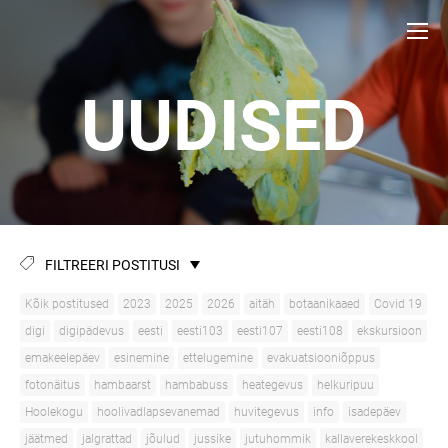
UUDISED
FILTREERI POSTITUSI
Kõik postitused
2023
2025
2026
aitäh
botaanikaaed
Covid 19
digi
digipädevus
eesti
eesti103
eesti107
eesti108
ekskursioon
emakeelepäev
esinemine
ettelugemine
evakuatsiooniõppus
fotonäitus
hambaarst
hambabuss
heategevus
helkuripuu
Hoolekogu
hoolivadlapsevanemad
huvitegevus
info
isadepäev
jäätmed
jalgrattad
jõulud
jussike
jutuhommik
kallaverekeskkool