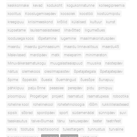
keskkonnake
kevad
kodukoht
kogukonnatunne
kolleegipreemia
koolitus
Kooslugemisepäev
koosolek
koostöö
kostüümipidu
kreegipuu
kriisimeeskond
krõllid
külalised
kultuur
kunst
küpsetame
laulasmaalasteaed
lihavõtted
liigumeõues
loodusega koos
lõpetamine
lugemine
maailmakoristuspäev
maardu
maardu gümnaasium
maardu linnavalitsus
maardu45
Malevlased
mardipäev
matk
meieparim
minimaraton
Minuväikeraamatukogu
muugalasteaiapuud
muusika
naistepäev
näitus
olemekoos
olesilmapaistev
õpetajategala
õpetajatepäev
õpime
õppekäik
õueala
õuemängud
õuesõpe
õunapuu
pähklipuu
palju õnne
peaasiee
perepäev
pidu
pirnipuu
ploomipuu
Progetiiger
projekt
raamatud
raamatupesa
robootika
roheline kool
rohelinekool
rohetehnoloogia
rõõm
rukkilillelasteaed
sipsik
sõbrad
spordipäev
sport
südamenädal
sünnipäev
suvi
taaskasutus
talvevõlumaa
tänu
tarkusepäev
teater
teatrifest
tervis
töötuba
traditsioonid
tulesttargem
tunnustus
turvaline