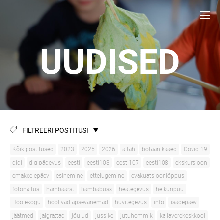
UUDISED
FILTREERI POSTITUSI
Kõik postitused
2023
2025
2026
aitäh
botaanikaaed
Covid 19
digi
digipädevus
eesti
eesti103
eesti107
eesti108
ekskursioon
emakeelepäev
esinemine
ettelugemine
evakuatsiooniõppus
fotonäitus
hambaarst
hambabuss
heategevus
helkuripuu
Hoolekogu
hoolivadlapsevanemad
huvitegevus
info
isadepäev
jäätmed
jalgrattad
jõulud
jussike
jutuhommik
kallaverekeskkool