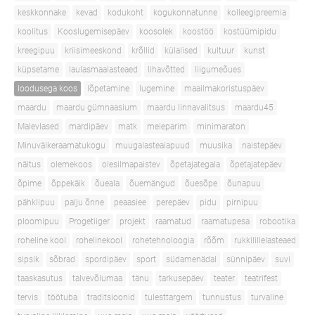
keskkonnake
kevad
kodukoht
kogukonnatunne
kolleegipreemia
koolitus
Kooslugemisepäev
koosolek
koostöö
kostüümipidu
kreegipuu
kriisimeeskond
krõllid
külalised
kultuur
kunst
küpsetame
laulasmaalasteaed
lihavõtted
liigumeõues
loodusega koos
lõpetamine
lugemine
maailmakoristuspäev
maardu
maardu gümnaasium
maardu linnavalitsus
maardu45
Malevlased
mardipäev
matk
meieparim
minimaraton
Minuväikeraamatukogu
muugalasteaiapuud
muusika
naistepäev
näitus
olemekoos
olesilmapaistev
õpetajategala
õpetajatepäev
õpime
õppekäik
õueala
õuemängud
õuesõpe
õunapuu
pähklipuu
palju õnne
peaasiee
perepäev
pidu
pirnipuu
ploomipuu
Progetiiger
projekt
raamatud
raamatupesa
robootika
roheline kool
rohelinekool
rohetehnoloogia
rõõm
rukkilillelasteaed
sipsik
sõbrad
spordipäev
sport
südamenädal
sünnipäev
suvi
taaskasutus
talvevõlumaa
tänu
tarkusepäev
teater
teatrifest
tervis
töötuba
traditsioonid
tulesttargem
tunnustus
turvaline