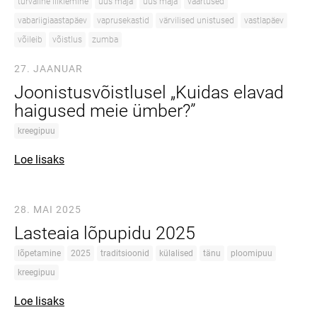
turvaline liiklemine
uus maja
uus maja
väärtused
vabariigiaastapäev
vaprusekastid
värvilised unistused
vastlapäev
võileib
võistlus
zumba
27. JAANUAR
Joonistusvõistlusel „Kuidas elavad
haigused meie ümber?”
kreegipuu
Loe lisaks
28. MAI 2025
Lasteaia lõpupidu 2025
lõpetamine
2025
traditsioonid
külalised
tänu
ploomipuu
kreegipuu
Loe lisaks