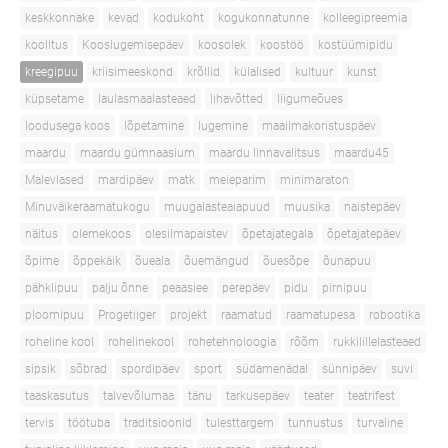
keskkonnake
kevad
kodukoht
kogukonnatunne
kolleegipreemia
koolitus
Kooslugemisepäev
koosolek
koostöö
kostüümipidu
kreegipuu
kriisimeeskond
krõllid
külalised
kultuur
kunst
küpsetame
laulasmaalasteaed
lihavõtted
liigumeõues
loodusega koos
lõpetamine
lugemine
maailmakoristuspäev
maardu
maardu gümnaasium
maardu linnavalitsus
maardu45
Malevlased
mardipäev
matk
meieparim
minimaraton
Minuväikeraamatukogu
muugalasteaiapuud
muusika
naistepäev
näitus
olemekoos
olesilmapaistev
õpetajategala
õpetajatepäev
õpime
õppekäik
õueala
õuemängud
õuesõpe
õunapuu
pähklipuu
palju õnne
peaasiee
perepäev
pidu
pirnipuu
ploomipuu
Progetiiger
projekt
raamatud
raamatupesa
robootika
roheline kool
rohelinekool
rohetehnoloogia
rõõm
rukkilillelasteaed
sipsik
sõbrad
spordipäev
sport
südamenädal
sünnipäev
suvi
taaskasutus
talvevõlumaa
tänu
tarkusepäev
teater
teatrifest
tervis
töötuba
traditsioonid
tulesttargem
tunnustus
turvaline