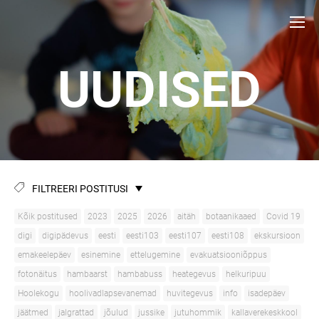
UUDISED
FILTREERI POSTITUSI
Kõik postitused
2023
2025
2026
aitäh
botaanikaaed
Covid 19
digi
digipädevus
eesti
eesti103
eesti107
eesti108
ekskursioon
emakeelepäev
esinemine
ettelugemine
evakuatsiooniõppus
fotonäitus
hambaarst
hambabuss
heategevus
helkuripuu
Hoolekogu
hoolivadlapsevanemad
huvitegevus
info
isadepäev
jäätmed
jalgrattad
jõulud
jussike
jutuhommik
kallaverekeskkool