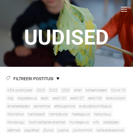
UUDISED
FILTREERI POSTITUSI
Kõik postitused
2023
2025
2026
aitäh
botaanikaaed
Covid 19
digi
digipädevus
eesti
eesti103
eesti107
eesti108
ekskursioon
emakeelepäev
esinemine
ettelugemine
evakuatsiooniõppus
fotonäitus
hambaarst
hambabuss
heategevus
helkuripuu
Hoolekogu
hoolivadlapsevanemad
huvitegevus
info
isadepäev
jäätmed
jalgrattad
jõulud
jussike
jutuhommik
kallaverekeskkool