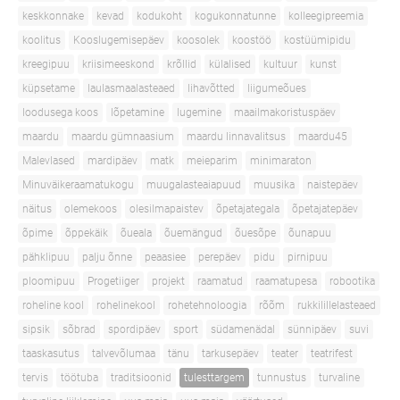
keskkonnake
kevad
kodukoht
kogukonnatunne
kolleegipreemia
koolitus
Kooslugemisepäev
koosolek
koostöö
kostüümipidu
kreegipuu
kriisimeeskond
krõllid
külalised
kultuur
kunst
küpsetame
laulasmaalasteaed
lihavõtted
liigumeõues
loodusega koos
lõpetamine
lugemine
maailmakoristuspäev
maardu
maardu gümnaasium
maardu linnavalitsus
maardu45
Malevlased
mardipäev
matk
meieparim
minimaraton
Minuväikeraamatukogu
muugalasteaiapuud
muusika
naistepäev
näitus
olemekoos
olesilmapaistev
õpetajategala
õpetajatepäev
õpime
õppekäik
õueala
õuemängud
õuesõpe
õunapuu
pähklipuu
palju õnne
peaasiee
perepäev
pidu
pirnipuu
ploomipuu
Progetiiger
projekt
raamatud
raamatupesa
robootika
roheline kool
rohelinekool
rohetehnoloogia
rõõm
rukkilillelasteaed
sipsik
sõbrad
spordipäev
sport
südamenädal
sünnipäev
suvi
taaskasutus
talvevõlumaa
tänu
tarkusepäev
teater
teatrifest
tervis
töötuba
traditsioonid
tulesttargem
tunnustus
turvaline