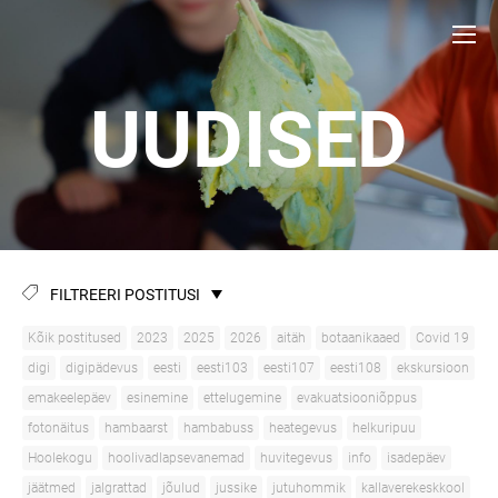
UUDISED
FILTREERI POSTITUSI
Kõik postitused
2023
2025
2026
aitäh
botaanikaaed
Covid 19
digi
digipädevus
eesti
eesti103
eesti107
eesti108
ekskursioon
emakeelepäev
esinemine
ettelugemine
evakuatsiooniõppus
fotonäitus
hambaarst
hambabuss
heategevus
helkuripuu
Hoolekogu
hoolivadlapsevanemad
huvitegevus
info
isadepäev
jäätmed
jalgrattad
jõulud
jussike
jutuhommik
kallaverekeskkool