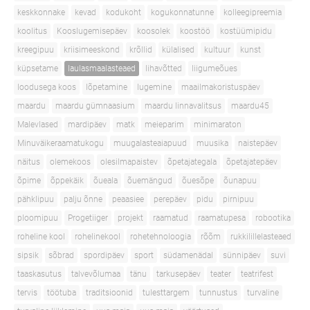
keskkonnake
kevad
kodukoht
kogukonnatunne
kolleegipreemia
koolitus
Kooslugemisepäev
koosolek
koostöö
kostüümipidu
kreegipuu
kriisimeeskond
krõllid
külalised
kultuur
kunst
küpsetame
laulasmaalasteaed
lihavõtted
liigumeõues
loodusega koos
lõpetamine
lugemine
maailmakoristuspäev
maardu
maardu gümnaasium
maardu linnavalitsus
maardu45
Malevlased
mardipäev
matk
meieparim
minimaraton
Minuväikeraamatukogu
muugalasteaiapuud
muusika
naistepäev
näitus
olemekoos
olesilmapaistev
õpetajategala
õpetajatepäev
õpime
õppekäik
õueala
õuemängud
õuesõpe
õunapuu
pähklipuu
palju õnne
peaasiee
perepäev
pidu
pirnipuu
ploomipuu
Progetiiger
projekt
raamatud
raamatupesa
robootika
roheline kool
rohelinekool
rohetehnoloogia
rõõm
rukkilillelasteaed
sipsik
sõbrad
spordipäev
sport
südamenädal
sünnipäev
suvi
taaskasutus
talvevõlumaa
tänu
tarkusepäev
teater
teatrifest
tervis
töötuba
traditsioonid
tulesttargem
tunnustus
turvaline