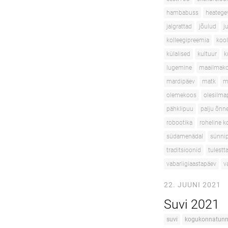
hambabuss
heatege
jalgrattad
jõulud
j
kolleegipreemia
kool
külalised
kultuur
k
lugemine
maailmako
mardipäev
matk
m
olemekoos
olesilma
pähklipuu
palju õnn
robootika
roheline k
südamenädal
sünni
traditsioonid
tulest
vabariigiaastapäev
v
22. JUUNI 2021
Suvi 2021
suvi
kogukonnatun