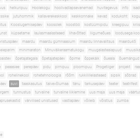
vus
helkuripuu
Hoolekogu
hoolivadlapsevanemad
huvitegevus
info
isa
ussike
jutuhommik
kallaverekeskkool
keskkonnake
kevad
kodukoht
kogu
itus
Kooslugemisepäev
koosolek
koostöö
kostüümipidu
kreegipuu
kri
unst
küpsetame
laulasmaalasteaed
lihavõtted
liigumeõues
loodusega koo
ristuspäev
maardu
maardu gümnaasium
maardu linnavalitsus
maardu45
eieparim
minimaraton
Minuväikeraamatukogu
muugalasteaiapuud
muusik
paistev
õpetajategala
õpetajatepäev
õpime
õppekäik
õueala
õuemängud
e
peaasiee
perepäev
pidu
pirnipuu
ploomipuu
Progetiiger
projekt
ra
ool
rohelinekool
rohetehnoloogia
rõõm
rukkilillelasteaed
sipsik
sõbrad
päev
suvi
taaskasutus
talvevõlumaa
tänu
tarkusepäev
teater
teatrifest
targem
tunnustus
turvaline
turvaline liiklemine
uus maja
uus maja
väärtu
aprusekastid
värvilised unistused
vastlapäev
võileib
võistlus
zumba
ne