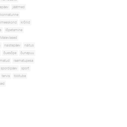
depäev
jäätmed
konnatunne
isimeeskond
krõllid
s
lõpetamine
Malevlased
a
naistepäev
näitus
õuesõpe
õunapuu
amatud
raamatupesa
spordipäev
sport
tervis
töötuba
sed