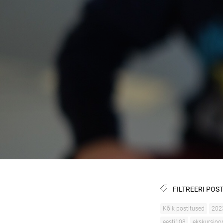
FILTREERI POST
Kõik postitused
202
eesti108
ekskursioo