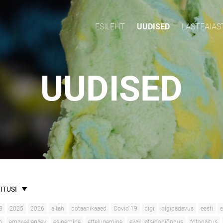
ESILEHT
UUDISED
LASTEAIAS
UUDISED
ITUSI
3
2025
2026
aitäh
botaanikaaed
Covid 19
digi
digipädevus
eesti
e
n
emakeelepäev
esinemine
ettelugemine
evakuatsiooniõppus
fotonäitus