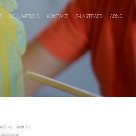
T
DOKUMENDID
KONTAKT
E-LASTEAED
ARNO
esti103
eesti107
hambaarst