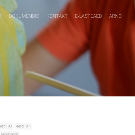
T
DOKUMENDID
KONTAKT
E-LASTEAED
ARNO
esti103
eesti107
hambaarst