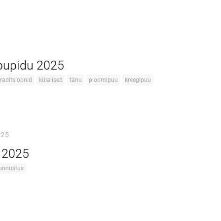
õpupidu 2025
traditsioonid
külalised
tänu
ploomipuu
kreegipuu
025
 2025
unnustus