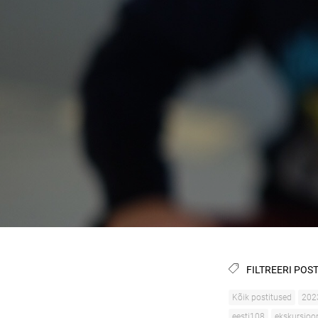
FILTREERI POST
Kõik postitused
202
eesti108
ekskursioo