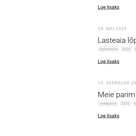
Loe lisaks
28. MAI 2025
Lasteaia l
lõpetamine
2025
Loe lisaks
19. VEEBRUAR 2
Meie parim
meieparim
2025
t
Loe lisaks