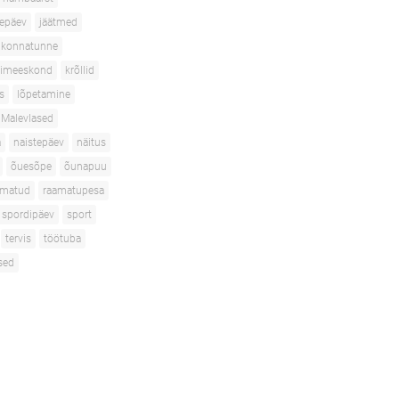
depäev
jäätmed
konnatunne
isimeeskond
krõllid
s
lõpetamine
Malevlased
a
naistepäev
näitus
õuesõpe
õunapuu
amatud
raamatupesa
spordipäev
sport
tervis
töötuba
sed