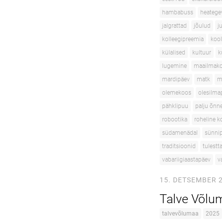
hambabuss
heatege
jalgrattad
jõulud
j
kolleegipreemia
kool
külalised
kultuur
k
lugemine
maailmako
mardipäev
matk
m
olemekoos
olesilma
pähklipuu
palju õnn
robootika
roheline k
südamenädal
sünni
traditsioonid
tulest
vabariigiaastapäev
v
15. DETSEMBER 
Talve Võlu
talvevõlumaa
2025