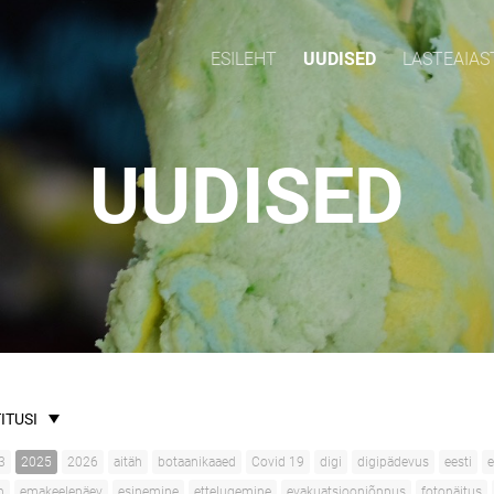
ESILEHT
UUDISED
LASTEAIAS
UUDISED
ITUSI
3
2025
2026
aitäh
botaanikaaed
Covid 19
digi
digipädevus
eesti
e
n
emakeelepäev
esinemine
ettelugemine
evakuatsiooniõppus
fotonäitus