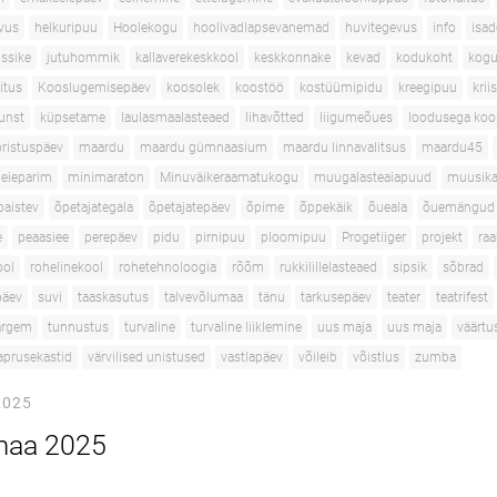
vus
helkuripuu
Hoolekogu
hoolivadlapsevanemad
huvitegevus
info
isa
ussike
jutuhommik
kallaverekeskkool
keskkonnake
kevad
kodukoht
kogu
itus
Kooslugemisepäev
koosolek
koostöö
kostüümipidu
kreegipuu
kri
unst
küpsetame
laulasmaalasteaed
lihavõtted
liigumeõues
loodusega koo
ristuspäev
maardu
maardu gümnaasium
maardu linnavalitsus
maardu45
eieparim
minimaraton
Minuväikeraamatukogu
muugalasteaiapuud
muusik
paistev
õpetajategala
õpetajatepäev
õpime
õppekäik
õueala
õuemängud
e
peaasiee
perepäev
pidu
pirnipuu
ploomipuu
Progetiiger
projekt
ra
ool
rohelinekool
rohetehnoloogia
rõõm
rukkilillelasteaed
sipsik
sõbrad
päev
suvi
taaskasutus
talvevõlumaa
tänu
tarkusepäev
teater
teatrifest
targem
tunnustus
turvaline
turvaline liiklemine
uus maja
uus maja
väärtu
aprusekastid
värvilised unistused
vastlapäev
võileib
võistlus
zumba
2025
maa 2025