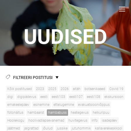
UUDISED
FILTREERI POSTITUSI
Kõik postitused
2023
2025
2026
aitäh
botaanikaaed
Covid 19
digi
digipädevus
eesti
eesti103
eesti107
eesti108
ekskursioon
emakeelepäev
esinemine
ettelugemine
evakuatsiooniõppus
fotonäitus
hambaarst
hambabuss
heategevus
helkuripuu
Hoolekogu
hoolivadlapsevanemad
huvitegevus
info
isadepäev
jäätmed
jalgrattad
jõulud
jussike
jutuhommik
kallaverekeskkool