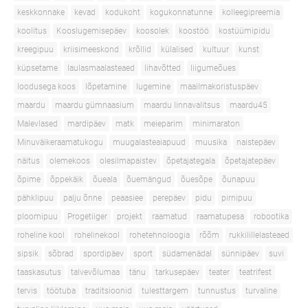
keskkonnake
kevad
kodukoht
kogukonnatunne
kolleegipreemia
koolitus
Kooslugemisepäev
koosolek
koostöö
kostüümipidu
kreegipuu
kriisimeeskond
krõllid
külalised
kultuur
kunst
küpsetame
laulasmaalasteaed
lihavõtted
liigumeõues
loodusega koos
lõpetamine
lugemine
maailmakoristuspäev
maardu
maardu gümnaasium
maardu linnavalitsus
maardu45
Malevlased
mardipäev
matk
meieparim
minimaraton
Minuväikeraamatukogu
muugalasteaiapuud
muusika
naistepäev
näitus
olemekoos
olesilmapaistev
õpetajategala
õpetajatepäev
õpime
õppekäik
õueala
õuemängud
õuesõpe
õunapuu
pähklipuu
palju õnne
peaasiee
perepäev
pidu
pirnipuu
ploomipuu
Progetiiger
projekt
raamatud
raamatupesa
robootika
roheline kool
rohelinekool
rohetehnoloogia
rõõm
rukkilillelasteaed
sipsik
sõbrad
spordipäev
sport
südamenädal
sünnipäev
suvi
taaskasutus
talvevõlumaa
tänu
tarkusepäev
teater
teatrifest
tervis
töötuba
traditsioonid
tulesttargem
tunnustus
turvaline