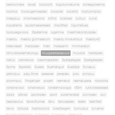
keskkonnake
kevad
kodukoht
kogukonnatunne
kolleegipreemia
koolitus
Kooslugemisepäev
koosolek
koostöö
kostüümipidu
kreegipuu
kriisimeeskond
krõllid
külalised
kultuur
kunst
küpsetame
laulasmaalasteaed
lihavõtted
liigumeõues
loodusega koos
lõpetamine
lugemine
maailmakoristuspäev
maardu
maardu gümnaasium
maardu linnavalitsus
maardu45
Malevlased
mardipäev
matk
meieparim
minimaraton
Minuväikeraamatukogu
muugalasteaiapuud
muusika
naistepäev
näitus
olemekoos
olesilmapaistev
õpetajategala
õpetajatepäev
õpime
õppekäik
õueala
õuemängud
õuesõpe
õunapuu
pähklipuu
palju õnne
peaasiee
perepäev
pidu
pirnipuu
ploomipuu
Progetiiger
projekt
raamatud
raamatupesa
robootika
roheline kool
rohelinekool
rohetehnoloogia
rõõm
rukkilillelasteaed
sipsik
sõbrad
spordipäev
sport
südamenädal
sünnipäev
suvi
taaskasutus
talvevõlumaa
tänu
tarkusepäev
teater
teatrifest
tervis
töötuba
traditsioonid
tulesttargem
tunnustus
turvaline