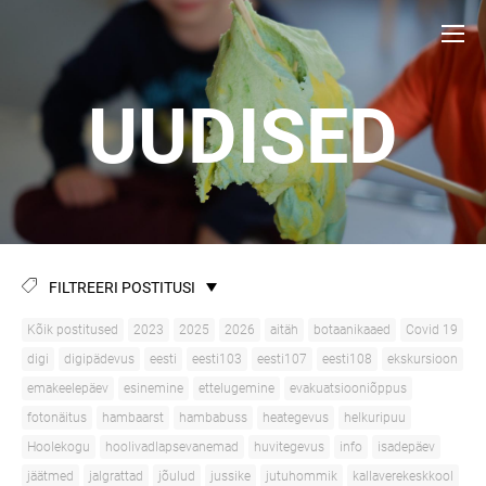
UUDISED
FILTREERI POSTITUSI
Kõik postitused
2023
2025
2026
aitäh
botaanikaaed
Covid 19
digi
digipädevus
eesti
eesti103
eesti107
eesti108
ekskursioon
emakeelepäev
esinemine
ettelugemine
evakuatsiooniõppus
fotonäitus
hambaarst
hambabuss
heategevus
helkuripuu
Hoolekogu
hoolivadlapsevanemad
huvitegevus
info
isadepäev
jäätmed
jalgrattad
jõulud
jussike
jutuhommik
kallaverekeskkool