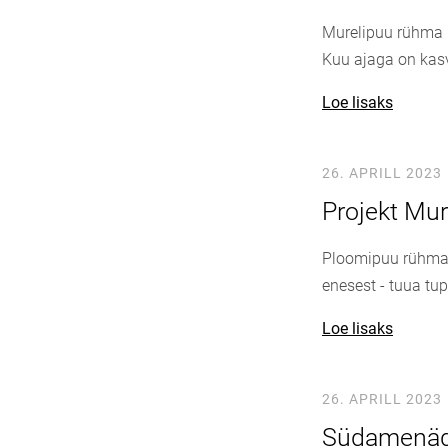
Murelipuu rühma 
Kuu ajaga on kas
Loe lisaks
26. APRILL 2023
Projekt Mu
Ploomipuu rühma l
enesest - tuua tu
Loe lisaks
26. APRILL 2023
Südamenäd