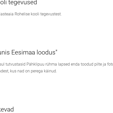
oli tegevused
 lasteaia Rohelise kooli tegevustest.
unis Eesimaa loodus"
ul tutvustasid Pähklipuu rühma lapsed enda toodud pilte ja fo
adest, kus nad on perega käinud.
kevad