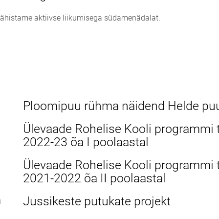
s tähistame aktiivse liikumisega südamenädalat.
Ploomipuu rühma näidend Helde puu
Ülevaade Rohelise Kooli programmi 
2022-23 õa I poolaastal
Ülevaade Rohelise Kooli programmi 
2021-2022 õa II poolaastal
Jussikeste putukate projekt
1