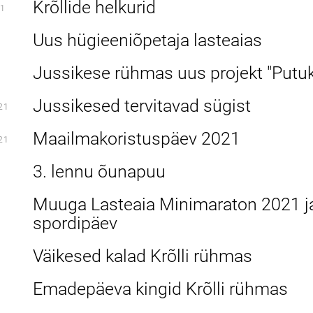
Krõllide helkurid
1
Uus hügieeniõpetaja lasteaias
Jussikese rühmas uus projekt "Putu
Jussikesed tervitavad sügist
21
Maailmakoristuspäev 2021
21
3. lennu õunapuu
Muuga Lasteaia Minimaraton 2021 j
spordipäev
Väikesed kalad Krõlli rühmas
Emadepäeva kingid Krõlli rühmas