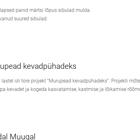
lapsed panid märtsi lõpus sibulad mulda.
vanud suured sibulad.
rupead kevadpühadeks
astel oli tore projekt "Murupead kevadpühadeks". Projekti mõte t
ppa kevadet ja kogeda kasvatamise, kastmise ja lõikamise rõõm
al Muugal