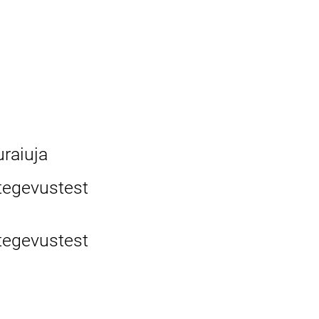
raiuja
tegevustest
tegevustest