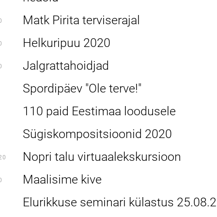
Matk Pirita terviserajal
0
Helkuripuu 2020
0
Jalgrattahoidjad
0
Spordipäev "Ole terve!"
110 paid Eestimaa loodusele
Sügiskompositsioonid 2020
Nopri talu virtuaalekskursioon
20
Maalisime kive
0
Elurikkuse seminari külastus 25.08.