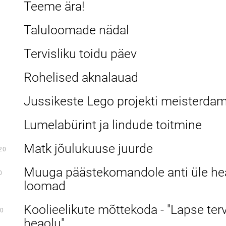
Teeme ära!
Taluloomade nädal
Tervisliku toidu päev
Rohelised aknalauad
Jussikeste Lego projekti meisterda
Lumelabürint ja lindude toitmine
Matk jõulukuuse juurde
20
Muuga päästekomandole anti üle hea
0
loomad
Koolieelikute mõttekoda - "Lapse terv
0
heaolu"