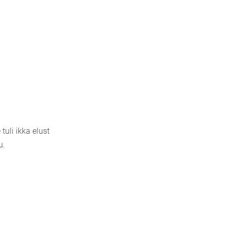
uli ikka elust
u.