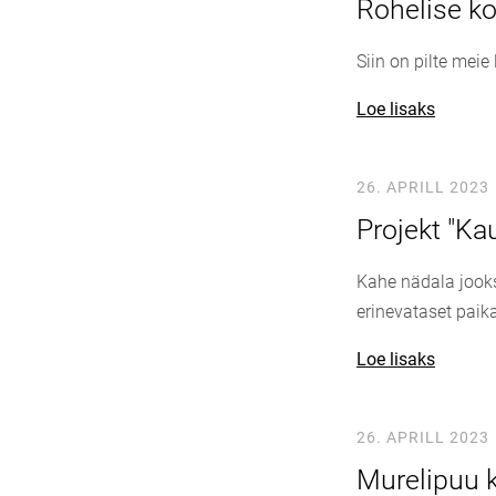
Rohelise ko
Siin on pilte meie
Loe lisaks
26. APRILL 2023
Projekt "Ka
Kahe nädala jooks
erinevataset paik
Loe lisaks
26. APRILL 2023
Murelipuu 