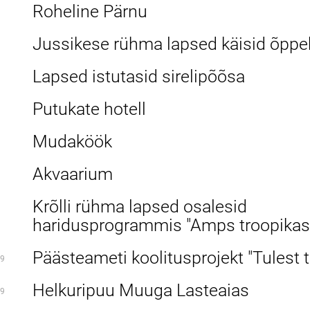
Roheline Pärnu
Jussikese rühma lapsed käisid õppe
Lapsed istutasid sirelipõõsa
Putukate hotell
Mudaköök
Akvaarium
Krõlli rühma lapsed osalesid
haridusprogrammis "Amps troopikas
Päästeameti koolitusprojekt "Tulest 
9
Helkuripuu Muuga Lasteaias
9