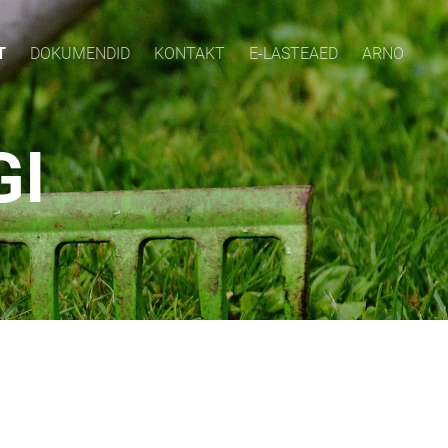
T
DOKUMENDID
KONTAKT
E-LASTEAED
ARNO
GI