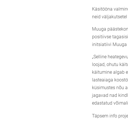
Käsitööna valminu
neid väljakutsetel
Muuga päästekoman
positiivse tagasis
initsiatiivi Muug
„Selline heategev
loojad, ohutu käit
käitumine algab e
lasteaiaga koostö
küsimustes nõu and
jagavad nad kindl
edastatud võimalik
Täpsem info proje