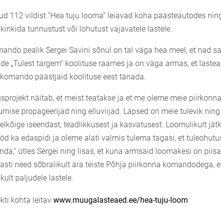
d 112 vildist “Hea tuju looma” leiavad koha päästeautodes ni
 kinkida tunnustust või lohutust vajavatele lastele.
do pealik Sergei Savini sõnul on tal väga hea meel, et nad sai
ide „Tulest targem“ koolituse raames ja on väga armas, et lastea
a komando päästjaid koolituse eest tänada.
usprojekt näitab, et meist teatakse ja et me oleme meie piirkonn
umise propageerijad ning elluviijad. Lapsed on meie tulevik ning
elkõige iseendast, teadlikkusest ja kasvatusest. Loomulikult j
öd ka edaspidi ja oleme alati valmis tulema tagasi, et tuleohutu
a,“ ütles Sergei ning lisas, et kuna armsaid loomakesi on piisava
asti need sõbralikult ära teiste Põhja piirkonna komandodega, e
ult paljudele lastele.
kti kohta leitav
www.muugalasteaed.ee/hea-tuju-loom