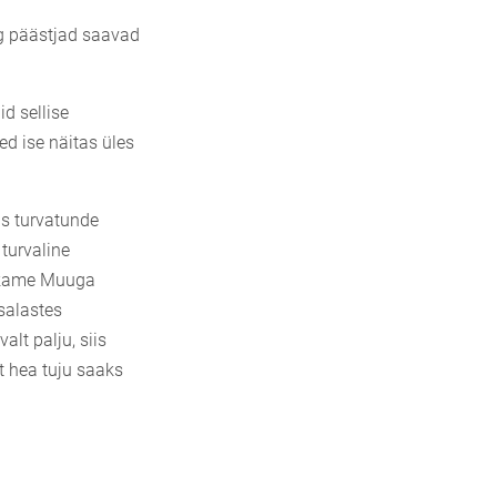
ng päästjad saavad
d sellise
ed ise näitas üles
as turvatunde
 turvaline
ätkame Muuga
salastes
lt palju, siis
t hea tuju saaks