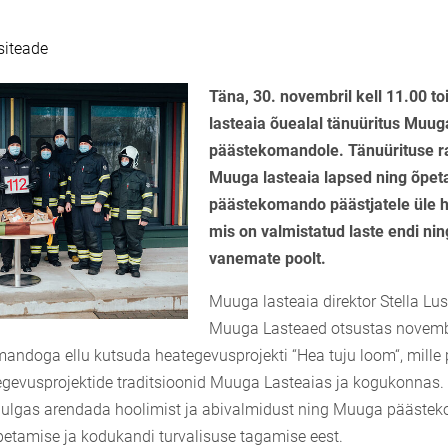
siteade
Täna, 30. novembril kell 11.00 
lasteaia õuealal tänuüritus Muug
päästekomandole. Tänuürituse 
Muuga lasteaia lapsed ning õpe
päästekomando päästjatele üle h
mis on valmistatud laste endi nin
vanemate poolt.
Muuga lasteaia direktor Stella Lus
Muuga Lasteaed otsustas novemb
ndoga ellu kutsuda heategevusprojekti “Hea tuju loom“, mill
gevusprojektide traditsioonid Muuga Lasteaias ja kogukonnas. 
 hulgas arendada hoolimist ja abivalmidust ning Muuga pääste
etamise ja kodukandi turvalisuse tagamise eest.