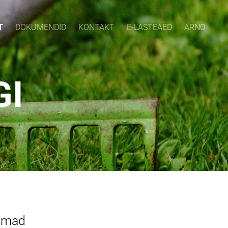
T
DOKUMENDID
KONTAKT
E-LASTEAED
ARNO
GI
oomad