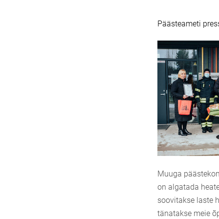
Päästeameti pres
Muuga päästekoma
on algatada heate
soovitakse laste
tänatakse meie õp