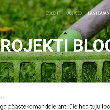
ESILEHT
UUDISED
LASTEAIAS
ROJEKTI BLO
020
a päästekomandole anti üle hea tuju l