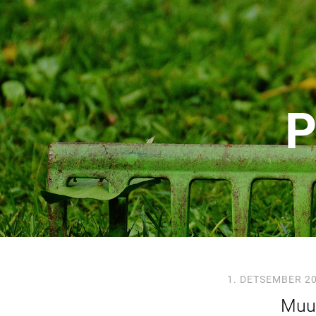
P
1. DETSEMBER 2
Muug