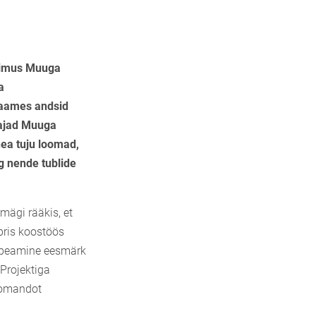
toimus Muuga
a
raames andsid
tajad Muuga
ea tuju loomad,
g nende tublide
mägi rääkis, et
ris koostöös
e peamine eesmärk
Projektiga
komandot