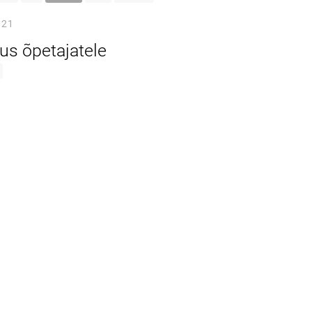
021
us õpetajatele