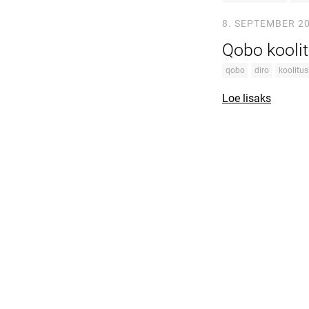
8. SEPTEMBER 2
Qobo koolit
qobo
diro
koolitus
Loe lisaks