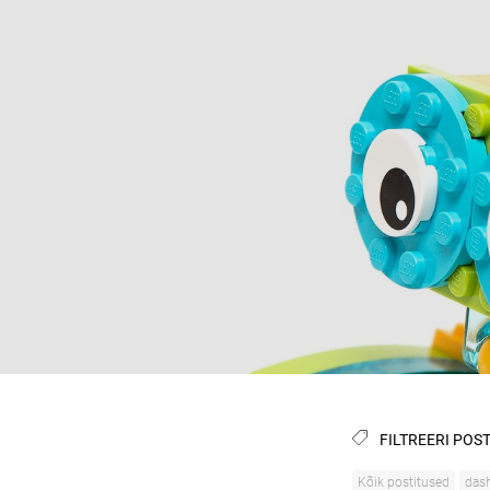
FILTREERI POST
Kõik postitused
das