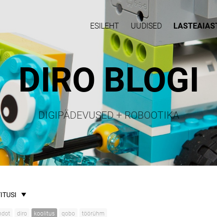
ESILEHT
UUDISED
LASTEAIAS
DIRO BLOGI
DIGIPÄDEVUSED + ROBOOTIKA
ITUSI
hdot
diro
koolitus
qobo
töörühm