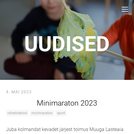
UUDISED
4. MAI 2023
Minimaraton 2023
rohelinekool
minimaraton
sport
Juba kolmandat kevadet järjest toimus Muuga Lasteaia