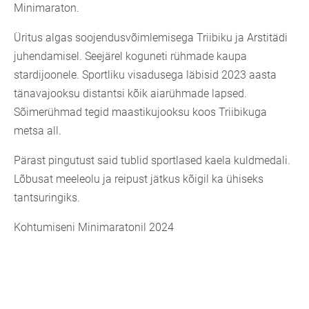
Minimaraton.
Üritus algas soojendusvõimlemisega Triibiku ja Arstitädi
juhendamisel. Seejärel koguneti rühmade kaupa
stardijoonele. Sportliku visadusega läbisid 2023 aasta
tänavajooksu distantsi kõik aiarühmade lapsed.
Sõimerühmad tegid maastikujooksu koos Triibikuga
metsa all.
Pärast pingutust said tublid sportlased kaela kuldmedali.
Lõbusat meeleolu ja reipust jätkus kõigil ka ühiseks
tantsuringiks.
Kohtumiseni Minimaratonil 2024