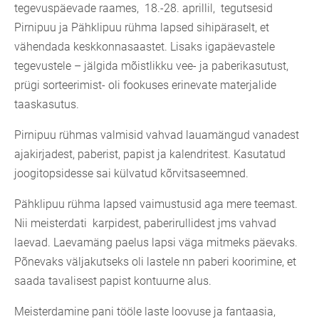
tegevuspäevade raames, 18.-28. aprillil, tegutsesid
Pirnipuu ja Pähklipuu rühma lapsed sihipäraselt, et
vähendada keskkonnasaastet. Lisaks igapäevastele
tegevustele – jälgida mõistlikku vee- ja paberikasutust,
prügi sorteerimist- oli fookuses erinevate materjalide
taaskasutus.
Pirnipuu rühmas valmisid vahvad lauamängud vanadest
ajakirjadest, paberist, papist ja kalendritest. Kasutatud
joogitopsidesse sai külvatud kõrvitsaseemned.
Pähklipuu rühma lapsed vaimustusid aga mere teemast.
Nii meisterdati karpidest, paberirullidest jms vahvad
laevad. Laevamäng paelus lapsi väga mitmeks päevaks.
Põnevaks väljakutseks oli lastele nn paberi koorimine, et
saada tavalisest papist kontuurne alus.
Meisterdamine pani tööle laste loovuse ja fantaasia,