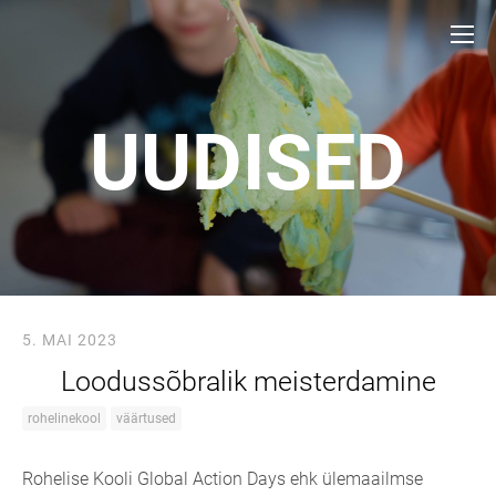
UUDISED
5. MAI 2023
Loodussõbralik meisterdamine
rohelinekool
väärtused
Rohelise Kooli Global Action Days ehk ülemaailmse