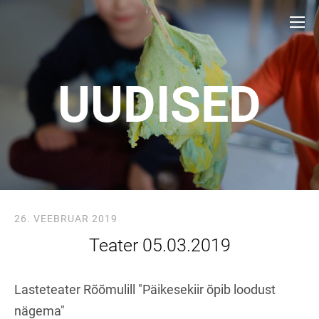
UUDISED
26. VEEBRUAR 2019
Teater 05.03.2019
Lasteteater Rõõmulill "Päikesekiir õpib loodust
nägema"