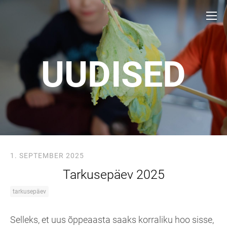
UUDISED
1. SEPTEMBER 2025
Tarkusepäev 2025
tarkusepäev
Selleks, et uus õppeaasta saaks korraliku hoo sisse,