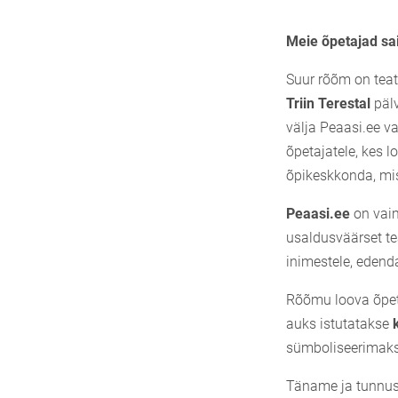
Meie õpetajad sa
Suur rõõm on tea
Triin Terestal
pälv
välja Peaasi.ee v
õpetajatele, kes 
õpikeskkonda, mis
Peaasi.ee
on vaim
usaldusväärset tea
inimestele, edend
Rõõmu loova õpeta
auks istutatakse
sümboliseerimaks
Täname ja tunnust