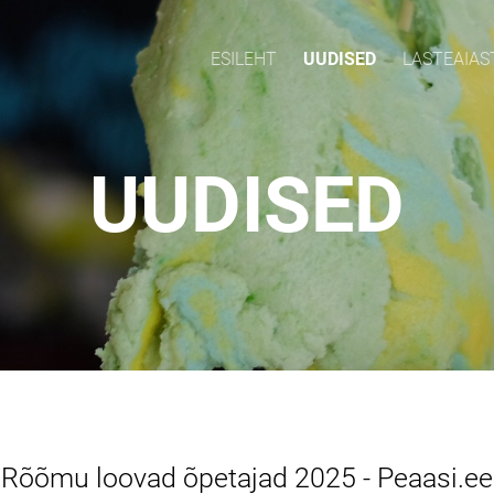
ESILEHT
UUDISED
LASTEAIAS
UUDISED
Rõõmu loovad õpetajad 2025 - Peaasi.ee