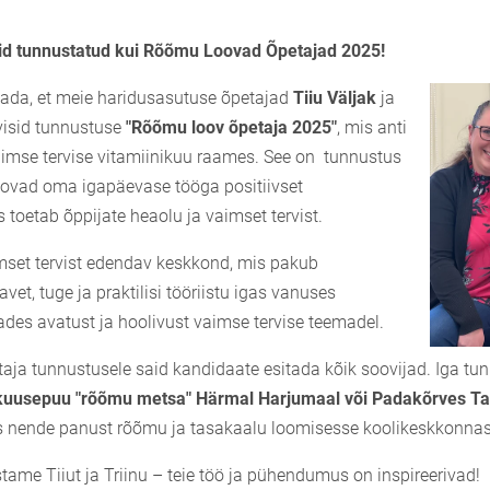
id tunnustatud kui Rõõmu Loovad Õpetajad 2025!
tada, et meie haridusasutuse õpetajad
Tiiu Väljak
ja
isid tunnustuse
"Rõõmu loov õpetaja 2025"
, mis anti
aimse tervise vitamiinikuu raames. See on tunnustus
loovad oma igapäevase tööga positiivset
 toetab õppijate heaolu ja vaimset tervist.
set tervist edendav keskkond, mis pakub
vet, tuge ja praktilisi tööriistu igas vanuses
ades avatust ja hoolivust vaimse tervise teemadel.
ja tunnustusele said kandidaate esitada kõik soovijad. Iga tu
kuusepuu "rõõmu metsa" Härmal Harjumaal või Padakõrves T
 nende panust rõõmu ja tasakaalu loomisesse koolikeskkonnas
ame Tiiut ja Triinu – teie töö ja pühendumus on inspireerivad!