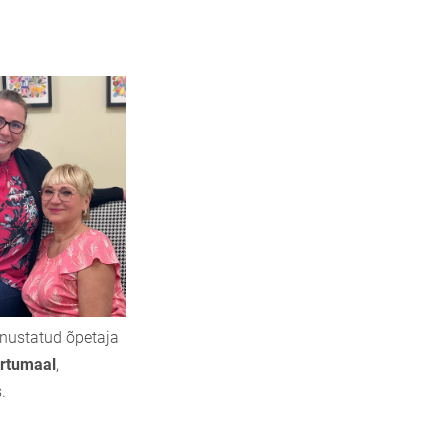
nnustatud õpetaja
artumaal
,
.