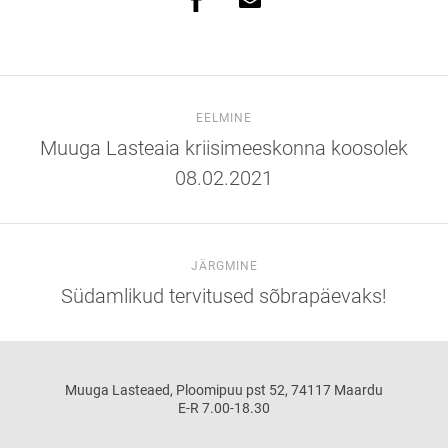
EELMINE
Muuga Lasteaia kriisimeeskonna koosolek
08.02.2021
JÄRGMINE
Südamlikud tervitused sõbrapäevaks!
Muuga Lasteaed, Ploomipuu pst 52, 74117 Maardu
E-R 7.00-18.30