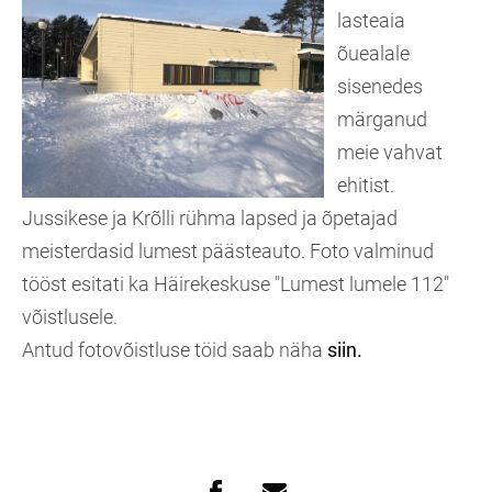
lasteaia
õuealale
sisenedes
märganud
meie vahvat
ehitist.
Jussikese ja Krõlli rühma lapsed ja õpetajad
meisterdasid lumest päästeauto. Foto valminud
tööst esitati ka Häirekeskuse "Lumest lumele 112"
võistlusele.
Antud fotovõistluse töid saab näha
siin.