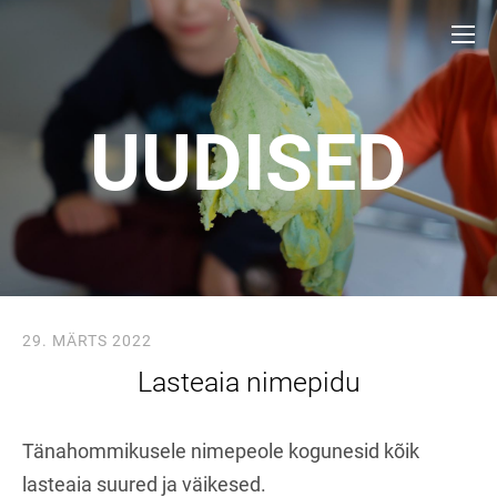
UUDISED
29. MÄRTS 2022
Lasteaia nimepidu
Tänahommikusele nimepeole kogunesid kõik
lasteaia suured ja väikesed.