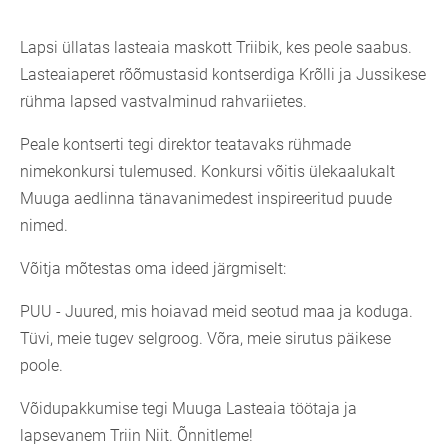
Lapsi üllatas lasteaia maskott Triibik, kes peole saabus.
Lasteaiaperet rõõmustasid kontserdiga Krõlli ja Jussikese
rühma lapsed vastvalminud rahvariietes.
Peale kontserti tegi direktor teatavaks rühmade
nimekonkursi tulemused. Konkursi võitis ülekaalukalt
Muuga aedlinna tänavanimedest inspireeritud puude
nimed.
Võitja mõtestas oma ideed järgmiselt:
PUU - Juured, mis hoiavad meid seotud maa ja koduga.
Tüvi, meie tugev selgroog. Võra, meie sirutus päikese
poole.
Võidupakkumise tegi Muuga Lasteaia töötaja ja
lapsevanem Triin Niit. Õnnitleme!