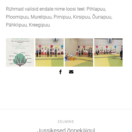
Rühmad valisid endale nime loosi teel: Pihlapuu,
Ploomipuu, Murelipuu, Pirnipuu, Kirsipuu, Õunapuu,
Pähklipuu, Kreegipuu.
EELMINE
Jussikesed õppekäigul