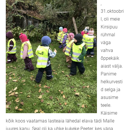
,
31.oktoobri
l, oli meie
Kirsipuu
rühmal
väga
vahva
õppekäik
aiast välja.
Panime
helkurvesti
d selga ja
asusime
teele.
Käisime
kõik koos vaatamas lasteaia lähedal elava tädi Malle
juures kanu. Seal oli ka uhke kukeke Peeter, kes väga