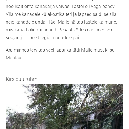
hoolikalt oma kanakarja valvas. Lastel oli väga põnev.
Viisime kanadele külakostiks teri ja lapsed said ise siis
neid kanadele anda. Tädi Malle näitas lastele ka mune,
mis kanad olid munenud. Pesast võttes olid need veel
soojad ja lapsed tegid munadele pai.
Ära minnes tervitas veel lapsi ka tädi Malle must kiisu
Muntsu.
Kirsipuu rühm