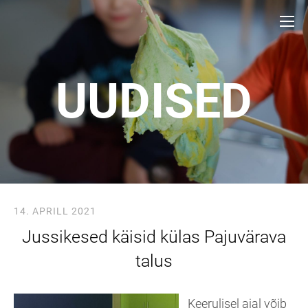
UUDISED
14. APRILL 2021
Jussikesed käisid külas Pajuvärava
talus
Keerulisel ajal võib