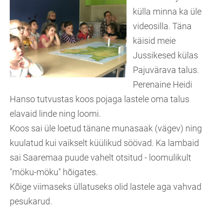
külla minna ka üle
videosilla. Täna
käisid meie
Jussikesed külas
Pajuvärava talus.
Perenaine Heidi
Hanso tutvustas koos pojaga lastele oma talus
elavaid linde ning loomi.
Koos sai üle loetud tänane munasaak (vägev) ning
kuulatud kui vaikselt küülikud söövad. Ka lambaid
sai Saaremaa puude vahelt otsitud - loomulikult
"möku-möku" hõigates.
Kõige viimaseks üllatuseks olid lastele aga vahvad
pesukarud.