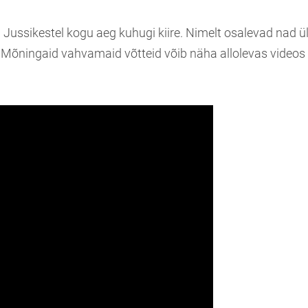
n Jussikestel kogu aeg kuhugi kiire. Nimelt osalevad nad üle
 Mõningaid vahvamaid võtteid võib näha allolevas videos 