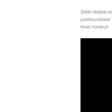
Sellel nädalal o
joosksunädalal.
Kiiret minekut!