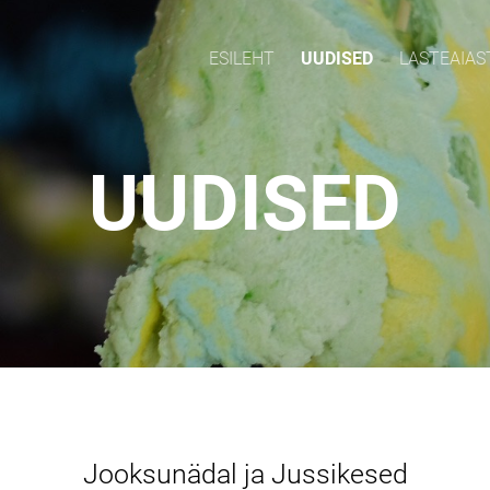
ESILEHT
UUDISED
LASTEAIAS
UUDISED
Jooksunädal ja Jussikesed