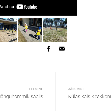
EELMINE
JÄRGMINE
änguhommik saalis
Külas käis Keskkon