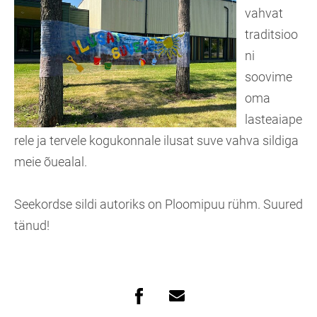
vahvat
traditsioo
ni
soovime
oma
lasteaiape
rele ja tervele kogukonnale ilusat suve vahva sildiga
meie õuealal.
Seekordse sildi autoriks on Ploomipuu rühm. Suured
tänud!