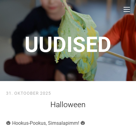
UUDISED
31. OKTOOBER 2025
Halloween
🎃 Hookus-Pookus, Simsalapimm! 🎃