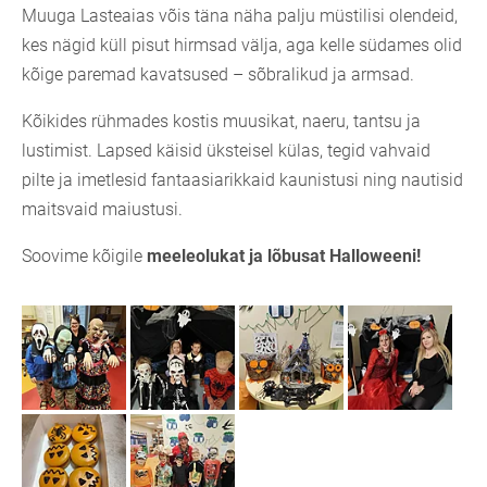
Muuga Lasteaias võis täna näha palju müstilisi olendeid,
kes nägid küll pisut hirmsad välja, aga kelle südames olid
kõige paremad kavatsused – sõbralikud ja armsad.
Kõikides rühmades kostis muusikat, naeru, tantsu ja
lustimist. Lapsed käisid üksteisel külas, tegid vahvaid
pilte ja imetlesid fantaasiarikkaid kaunistusi ning nautisid
maitsvaid maiustusi.
Soovime kõigile
meeleolukat ja lõbusat Halloweeni!