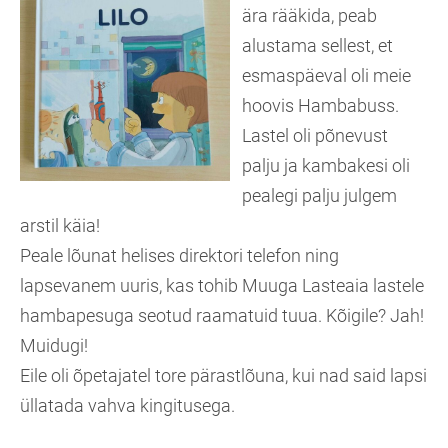
ära rääkida, peab
alustama sellest, et
esmaspäeval oli meie
hoovis Hambabuss.
Lastel oli põnevust
palju ja kambakesi oli
pealegi palju julgem
arstil käia!
Peale lõunat helises direktori telefon ning
lapsevanem uuris, kas tohib Muuga Lasteaia lastele
hambapesuga seotud raamatuid tuua. Kõigile? Jah!
Muidugi!
Eile oli õpetajatel tore pärastlõuna, kui nad said lapsi
üllatada vahva kingitusega.