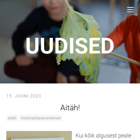
UUDISED
15. JUUNI 2023
Aitäh!
aitäh
hoolivadlapsevanemad
Kui kõik algusest peale