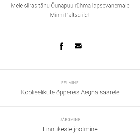
Meie siiras tänu Õunapuu rühma lapsevanemale
Minni Paltserile!
EELMINE
Koolieelikute õppereis Aegna saarele
JÄRGMINE
Linnukeste jootmine