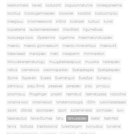
keskkonnake
kevad
kodukoht
kogukonnatunne
kolleegipreemia
koolitus
Kooslugemisepäev
koosolek
koostöö
kostüümipidu
kreegipuu
kriisimeeskond
krõllid
külalised
kultuur
kunst
küpsetame
laulasmaalasteaed
lihavõtted
liigumeõues
loodusega koos
lõpetamine
lugemine
maailmakoristuspäev
maardu
maardu gümnaasium
maardu linnavalitsus
maardu45
Malevlased
mardipäev
matk
meieparim
minimaraton
Minuväikeraamatukogu
muugalasteaiapuud
muusika
naistepäev
näitus
olemekoos
olesilmapaistev
õpetajategala
õpetajatepäev
õpime
õppekäik
õueala
õuemängud
õuesõpe
õunapuu
pähklipuu
palju õnne
peaasiee
perepäev
pidu
pirnipuu
ploomipuu
Progetiiger
projekt
raamatud
raamatupesa
robootika
roheline kool
rohelinekool
rohetehnoloogia
rõõm
rukkilillelasteaed
sipsik
sõbrad
spordipäev
sport
südamenädal
sünnipäev
suvi
taaskasutus
talvevõlumaa
tänu
tarkusepäev
teater
teatrifest
tervis
töötuba
traditsioonid
tulesttargem
tunnustus
turvaline