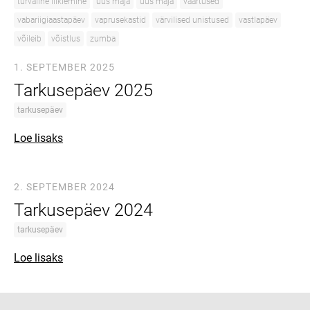
turvaline liiklemine
uus maja
uus maja
väärtused
vabariigiaastapäev
vaprusekastid
värvilised unistused
vastlapäev
võileib
võistlus
zumba
1. SEPTEMBER 2025
Tarkusepäev 2025
tarkusepäev
Loe lisaks
2. SEPTEMBER 2024
Tarkusepäev 2024
tarkusepäev
Loe lisaks