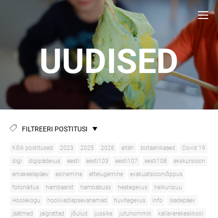
UUDISED
FILTREERI POSTITUSI
Kõik postitused
2023
2025
2026
aitäh
botaanikaaed
Covid 19
digi
digipädevus
eesti
eesti103
eesti107
eesti108
ekskursioon
emakeelepäev
esinemine
ettelugemine
evakuatsiooniõppus
fotonäitus
hambaarst
hambabuss
heategevus
helkuripuu
Hoolekogu
hoolivadlapsevanemad
huvitegevus
info
isadepäev
jäätmed
jalgrattad
jõulud
jussike
jutuhommik
kallaverekeskkool