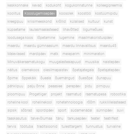
keskkonnake
kevad
kodukoht
kogukonnatunne
kolleegipreemia
koolitus
Kooslugemisepäev
koosolek
koostöö
kostüümipidu
kreegipuu
kriisimeeskond
krõllid
külalised
kultuur
kunst
küpsetame
laulasmaalasteaed
lihavõtted
liigumeõues
loodusega koos
lõpetamine
lugemine
maailmakoristuspäev
maardu
maardu gümnaasium
maardu linnavalitsus
maardu45
Malevlased
mardipäev
matk
meieparim
minimaraton
Minuväikeraamatukogu
muugalasteaiapuud
muusika
naistepäev
näitus
olemekoos
olesilmapaistev
õpetajategala
õpetajatepäev
õpime
õppekäik
õueala
õuemängud
õuesõpe
õunapuu
pähklipuu
palju õnne
peaasiee
perepäev
pidu
pirnipuu
ploomipuu
Progetiiger
projekt
raamatud
raamatupesa
robootika
roheline kool
rohelinekool
rohetehnoloogia
rõõm
rukkilillelasteaed
sipsik
sõbrad
spordipäev
sport
südamenädal
sünnipäev
suvi
taaskasutus
talvevõlumaa
tänu
tarkusepäev
teater
teatrifest
tervis
töötuba
traditsioonid
tulesttargem
tunnustus
turvaline